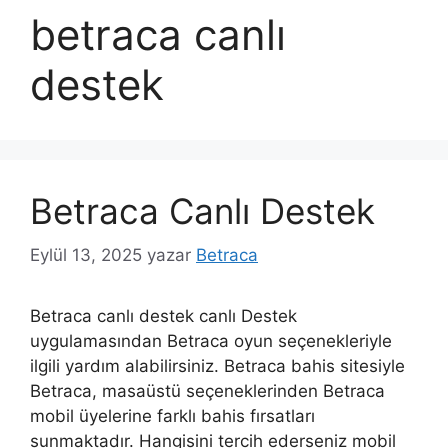
betraca canlı
destek
Betraca Canlı Destek
Eylül 13, 2025
yazar
Betraca
Betraca canlı destek canlı Destek
uygulamasından Betraca oyun seçenekleriyle
ilgili yardım alabilirsiniz. Betraca bahis sitesiyle
Betraca, masaüstü seçeneklerinden Betraca
mobil üyelerine farklı bahis fırsatları
sunmaktadır. Hangisini tercih ederseniz mobil