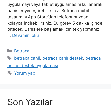
uygulamayı veya tablet uygulamasını kullanarak
bahisler yerleştirebilirsiniz. Betraca mobil
tasarımını App Store’dan telefonunuzdan
kolayca indirebilirsiniz. Bu görev 5 dakika içinde
bitecek. Bahislere başlamak için tek yapmanız
…
Devamını oku
Kategoriler
Betraca
Etiketler
betraca canli
,
betraca canlı destek
,
betraca
online destek uygulaması
Yorum yap
Son Yazılar