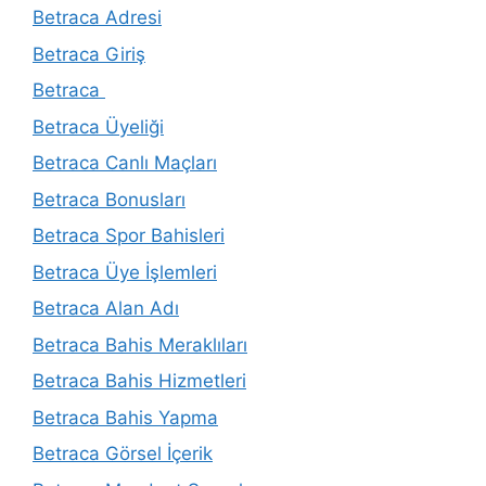
Betraca Adresi
Betraca Giriş
Betraca
Betraca Üyeliği
Betraca Canlı Maçları
Betraca Bonusları
Betraca Spor Bahisleri
Betraca Üye İşlemleri
Betraca Alan Adı
Betraca Bahis Meraklıları
Betraca Bahis Hizmetleri
Betraca Bahis Yapma
Betraca Görsel İçerik