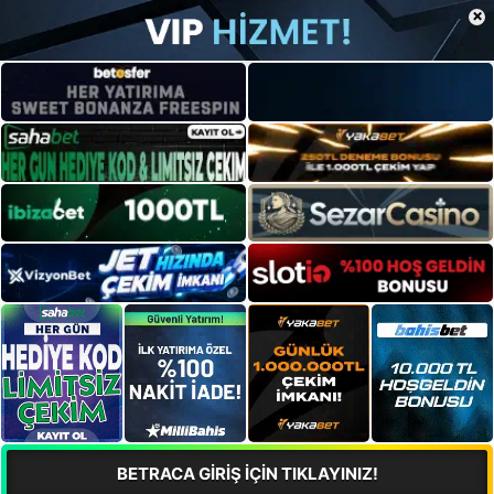
×
BETRACA GİRİŞ İÇİN TIKLAYINIZ!