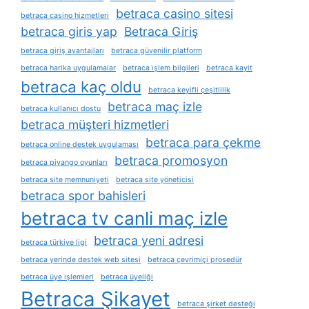
betraca casino sitesi
betraca casino hizmetleri
betraca giris yap
Betraca Giriş
betraca giriş avantajları
betraca güvenilir platform
betraca harika uygulamalar
betraca i̇şlem bilgileri
betraca kayit
betraca kaç oldu
betraca keyifli çeşitlilik
betraca maç izle
betraca kullanıcı dostu
betraca müşteri hizmetleri
betraca para çekme
betraca online destek uygulaması
betraca promosyon
betraca piyango oyunları
betraca site memnuniyeti
betraca site yöneticisi
betraca spor bahisleri
betraca tv canli maç izle
betraca yeni adresi
betraca türkiye ligi
betraca yerinde destek web sitesi
betraca çevrimiçi prosedür
betraca üye i̇şlemleri
betraca üyeliği
Betraca Şikayet
betraca şirket desteği