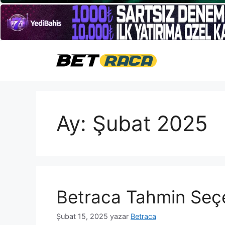
İçeriğe
atla
Ay:
Şubat 2025
Betraca Tahmin Seçe
Şubat 15, 2025
yazar
Betraca