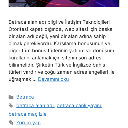
Betraca alan adı bilgi ve İletişim Teknolojileri
Otoritesi kapatıldığında, web sitesi için başka
bir alan adı değil, yeni bir alan adına sahip
olmak gerekiyordu. Karşılama bonusunun ve
diğer tüm bonus türlerinin yatırım ve dönüşüm
kurallarını anlamak için sitenin son adresi
bilinmelidir. Şirketin Türk ve İngilizce bahis
türleri vardır ve çoğu zaman adres engelleri ile
uğraşmak …
Devamını oku
Kategoriler
Betraca
Etiketler
betraca alan adı
,
betraca canlı yayını
,
betraca maç izle
Yorum yap