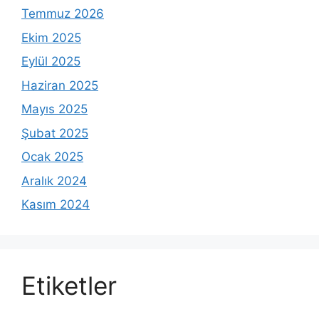
Temmuz 2026
Ekim 2025
Eylül 2025
Haziran 2025
Mayıs 2025
Şubat 2025
Ocak 2025
Aralık 2024
Kasım 2024
Etiketler