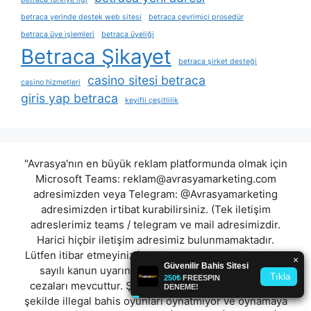
betraca yerinde destek web sitesi
betraca çevrimiçi prosedür
betraca üye i̇şlemleri
betraca üyeliği
Betraca Şikayet
betraca şirket desteği
casino sitesi betraca
casino hizmetleri
giris yap betraca
keyifli çeşitlilik
"Avrasya'nın en büyük reklam platformunda olmak için
Microsoft Teams:
reklam@avrasyamarketing.com
adresimizden veya Telegram: @Avrasyamarketing
adresimizden irtibat kurabilirsiniz. (Tek iletişim
adreslerimiz teams / telegram ve mail adresimizdir.
Harici hiçbir iletişim adresimiz bulunmamaktadır.
Lütfen itibar etmeyiniz.) Türkiye yasalarına göre 7258
sayılı kanun uyarınca yasa dışı bahis oynamanın
cezaları mevcuttur. Şu an bulunduğunuz site hiç bir
şekilde illegal bahis oyunları oynatmıyor ve oynamaya