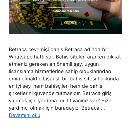
Betraca çevrimiçi bahis Betraca adında bir
Whatsapp hattı var. Bahis siteleri ararken dikkat
etmeniz gereken en önemli şey, uygun
lisanslama hizmetlerine sahip olduklarından
emin olmaktır. Lisanslı bir bahis sitesi hakkında
en iyi şey, hem bahisçileri hem de bahis
şirketlerini güvende tutmasıdır. Betraca giriş
yapmak için yardıma mı ihtiyacınız var? Size
yardımcı olmak için buradayız. Betraca …
Devamını oku