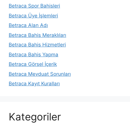
Betraca Spor Bahisleri
Betraca Üye İşlemleri
Betraca Alan Adı
Betraca Bahis Meraklıları
Betraca Bahis Hizmetleri
Betraca Bahis Yapma
Betraca Görsel İçerik
Betraca Mevduat Sorunları
Betraca Kayıt Kuralları
Kategoriler