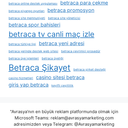
betraca para çekme
betraca online destek uygulaması
betraca promosyon
betraca piyango oyunları
betraca site memnuniyeti
betraca site yöneticisi
betraca spor bahisleri
betraca tv canli maç izle
betraca yeni adresi
betraca türkiye ligi
betraca yerinde destek web sitesi
betraca çevrimiçi prosedür
betraca üye i̇şlemleri
betraca üyeliği
Betraca Şikayet
betraca şirket desteği
casino sitesi betraca
casino hizmetleri
giris yap betraca
keyifli çeşitlilik
"Avrasya'nın en büyük reklam platformunda olmak için
Microsoft Teams:
reklam@avrasyamarketing.com
adresimizden veya Telegram: @Avrasyamarketing