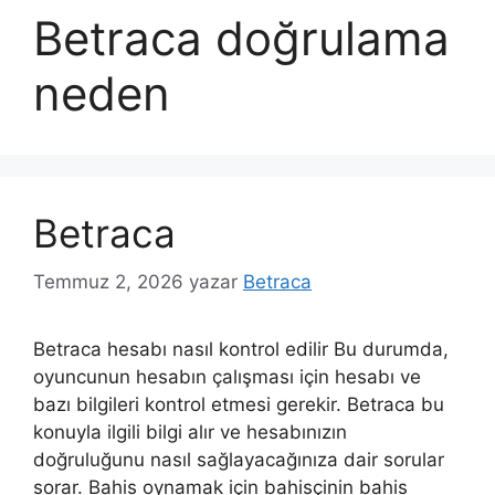
Betraca doğrulama
neden
Betraca
Temmuz 2, 2026
yazar
Betraca
Betraca hesabı nasıl kontrol edilir Bu durumda,
oyuncunun hesabın çalışması için hesabı ve
bazı bilgileri kontrol etmesi gerekir. Betraca bu
konuyla ilgili bilgi alır ve hesabınızın
doğruluğunu nasıl sağlayacağınıza dair sorular
sorar. Bahis oynamak için bahisçinin bahis