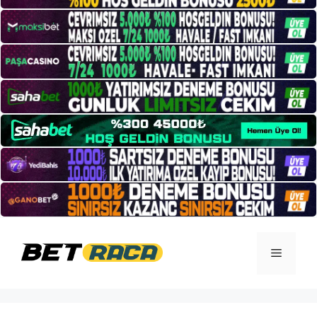
İçeriğe
atla
Menü