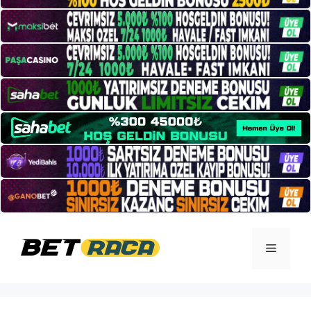
İçeriğe
atla
Menü