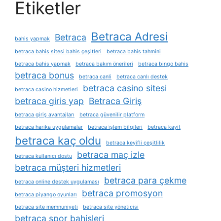
Etiketler
Betraca Adresi
Betraca
bahis yapmak
betraca bahis sitesi bahis çeşitleri
betraca bahis tahmini
betraca bahis yapmak
betraca bakım önerileri
betraca bingo bahis
betraca bonus
betraca canli
betraca canlı destek
betraca casino sitesi
betraca casino hizmetleri
betraca giris yap
Betraca Giriş
betraca giriş avantajları
betraca güvenilir platform
betraca harika uygulamalar
betraca i̇şlem bilgileri
betraca kayit
betraca kaç oldu
betraca keyifli çeşitlilik
betraca maç izle
betraca kullanıcı dostu
betraca müşteri hizmetleri
betraca para çekme
betraca online destek uygulaması
betraca promosyon
betraca piyango oyunları
betraca site memnuniyeti
betraca site yöneticisi
betraca spor bahisleri