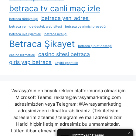
betraca tv canli maç izle
betraca yeni adresi
betraca türkiye ligi
betraca yerinde destek web sitesi
betraca çevrimiçi prosedür
betraca üye i̇şlemleri
betraca üyeliği
Betraca Şikayet
betraca şirket desteği
casino sitesi betraca
casino hizmetleri
giris yap betraca
keyifli çeşitlilik
"Avrasya'nın en büyük reklam platformunda olmak için
Microsoft Teams:
reklam@avrasyamarketing.com
adresimizden veya Telegram: @Avrasyamarketing
adresimizden irtibat kurabilirsiniz. (Tek iletişim
adreslerimiz teams / telegram ve mail adresimizdir.
Harici hiçbir iletişim adresimiz bulunmamaktadır.
Lütfen itibar etmeyiniz.) Türkiye yasalarına göre 7258