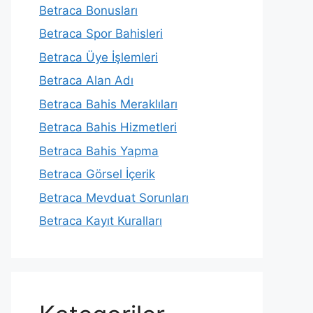
Betraca Bonusları
Betraca Spor Bahisleri
Betraca Üye İşlemleri
Betraca Alan Adı
Betraca Bahis Meraklıları
Betraca Bahis Hizmetleri
Betraca Bahis Yapma
Betraca Görsel İçerik
Betraca Mevduat Sorunları
Betraca Kayıt Kuralları