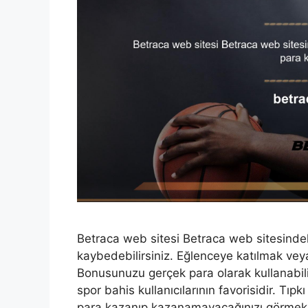
Betraca web sitesi Betraca web sitesindeki
kaybedebilirsiniz. Eğlenceye katılmak vey
Bonusunuzu gerçek para olarak kullanabilir
spor bahis kullanıcılarının favorisidir. Tıp
para kazanıp kazanamayacağınızı görmek 